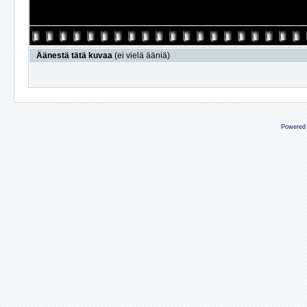
Äänestä tätä kuvaa
(ei vielä ääniä)
Powered