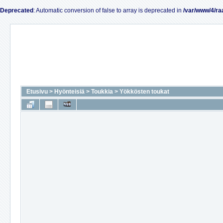
Deprecated
: Automatic conversion of false to array is deprecated in
/var/www/4/ra
Etusivu
>
Hyönteisiä
>
Toukkia
>
Yökkösten toukat