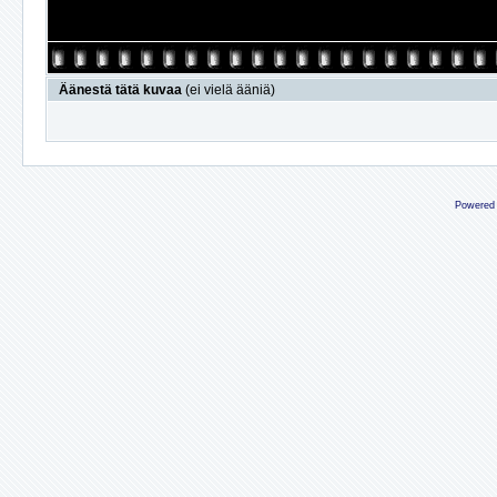
Äänestä tätä kuvaa
(ei vielä ääniä)
Powered