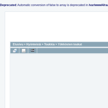
Deprecated
: Automatic conversion of false to array is deprecated in
/var/www/4/ra
Etusivu
>
Hyönteisiä
>
Toukkia
>
Yökkösten toukat