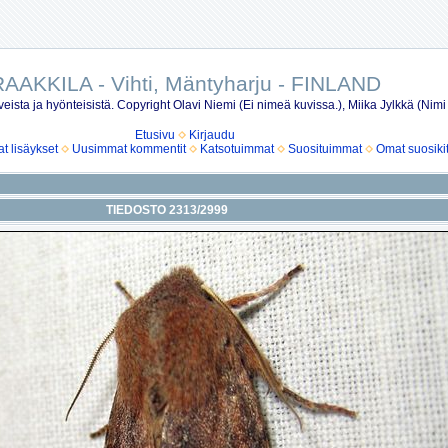
AAKKILA - Vihti, Mäntyharju - FINLAND
eista ja hyönteisistä. Copyright Olavi Niemi (Ei nimeä kuvissa.), Miika Jylkkä (Nimi
Etusivu
Kirjaudu
 lisäykset
Uusimmat kommentit
Katsotuimmat
Suosituimmat
Omat suosiki
TIEDOSTO 2313/2999