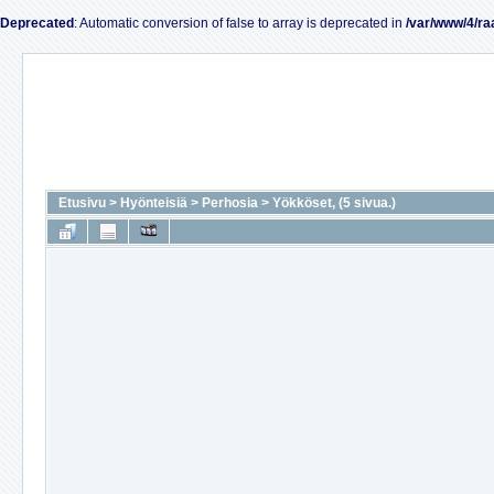
Deprecated
: Automatic conversion of false to array is deprecated in
/var/www/4/ra
Etusivu
>
Hyönteisiä
>
Perhosia
>
Yökköset, (5 sivua.)