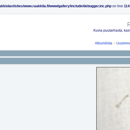
akkiolavi/sites/www.raakkila.fi/www/gallery/include/debugger.inc.php
on line
114
R
Kuvia puutarhasta, kasv
Albumilista
Uusimmat