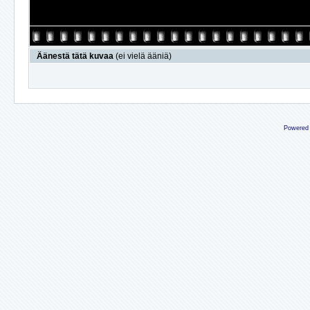
Äänestä tätä kuvaa
(ei vielä ääniä)
Powered