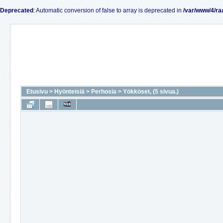
Deprecated
: Automatic conversion of false to array is deprecated in
/var/www/4/ra
Etusivu
>
Hyönteisiä
>
Perhosia
>
Yökköset, (5 sivua.)