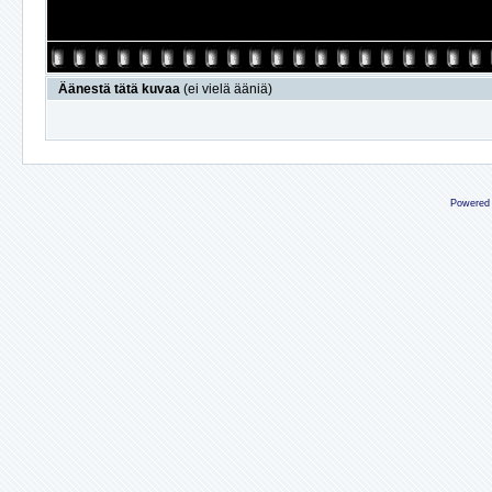
Äänestä tätä kuvaa
(ei vielä ääniä)
Powered