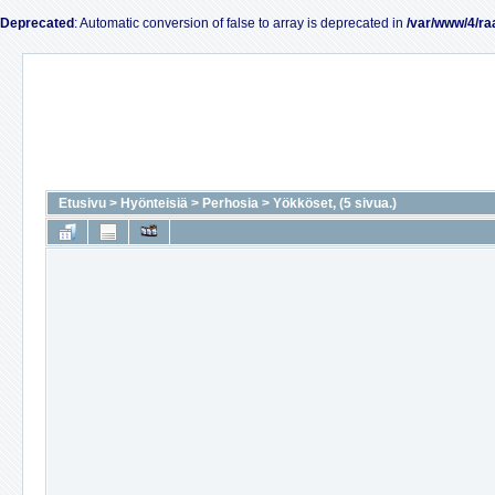
Deprecated
: Automatic conversion of false to array is deprecated in
/var/www/4/ra
Etusivu
>
Hyönteisiä
>
Perhosia
>
Yökköset, (5 sivua.)