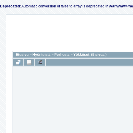
Deprecated
: Automatic conversion of false to array is deprecated in
/var/www/4/ra
Etusivu
>
Hyönteisiä
>
Perhosia
>
Yökköset, (5 sivua.)