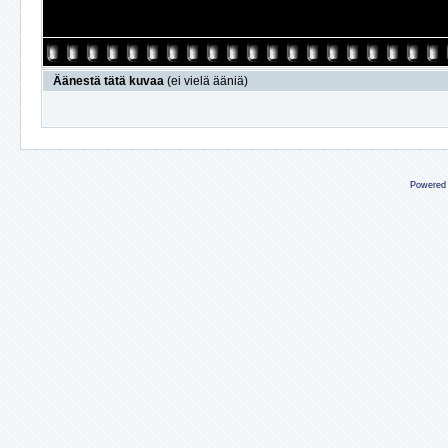
Äänestä tätä kuvaa
(ei vielä ääniä)
Powered