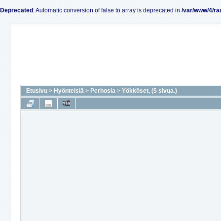
Deprecated
: Automatic conversion of false to array is deprecated in
/var/www/4/ra
Etusivu
>
Hyönteisiä
>
Perhosia
>
Yökköset, (5 sivua.)