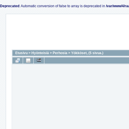
Deprecated
: Automatic conversion of false to array is deprecated in
/var/www/4/ra
Etusivu
>
Hyönteisiä
>
Perhosia
>
Yökköset, (5 sivua.)