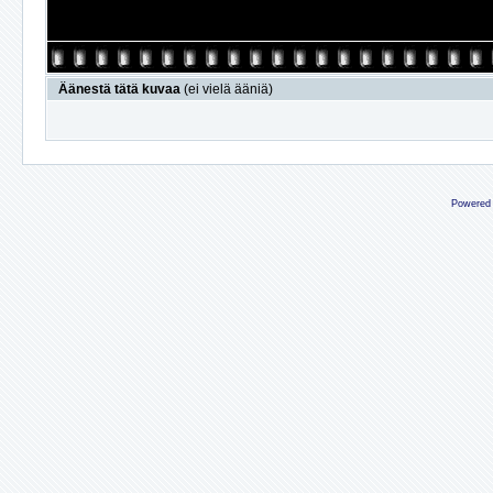
Äänestä tätä kuvaa
(ei vielä ääniä)
Powered