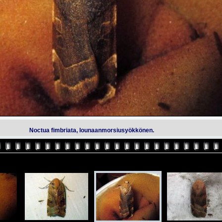
Noctua fimbriata, lounaanmorsiusyökkönen.