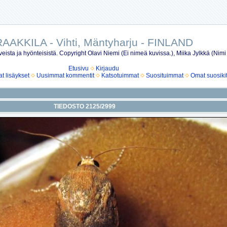
AAKKILA - Vihti, Mäntyharju - FINLAND
eista ja hyönteisistä. Copyright Olavi Niemi (Ei nimeä kuvissa.), Miika Jylkkä (Nimi
Etusivu
Kirjaudu
 lisäykset
Uusimmat kommentit
Katsotuimmat
Suosituimmat
Omat suosiki
TIEDOSTO 2125/2999