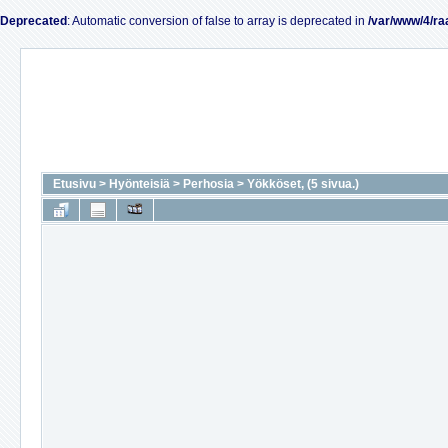
Deprecated
: Automatic conversion of false to array is deprecated in
/var/www/4/ra
Etusivu
>
Hyönteisiä
>
Perhosia
>
Yökköset, (5 sivua.)