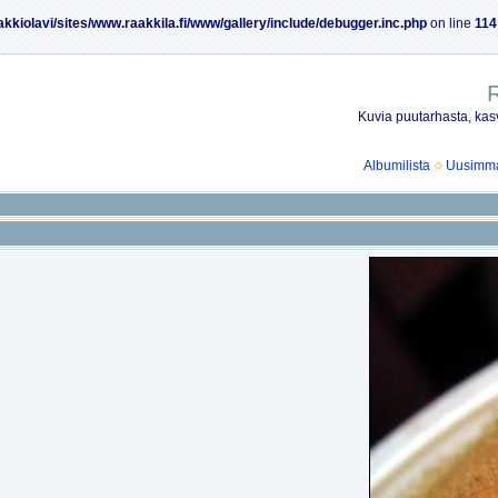
akkiolavi/sites/www.raakkila.fi/www/gallery/include/debugger.inc.php
on line
114
R
Kuvia puutarhasta, kasv
Albumilista
Uusimmat