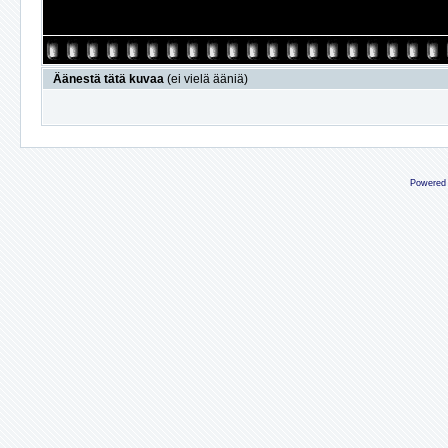
Äänestä tätä kuvaa
(ei vielä ääniä)
Powered