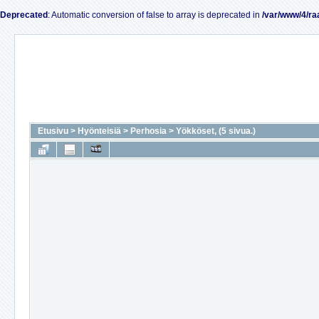
Deprecated
: Automatic conversion of false to array is deprecated in
/var/www/4/ra
Etusivu
>
Hyönteisiä
>
Perhosia
>
Yökköset, (5 sivua.)