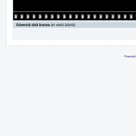
Äänestä tätä kuvaa
(ei vielä ääniä)
Powered