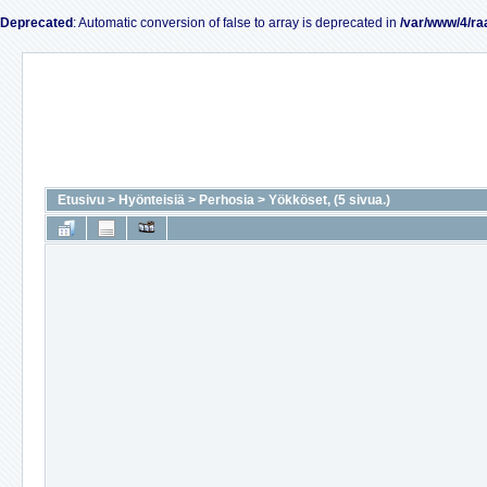
Deprecated
: Automatic conversion of false to array is deprecated in
/var/www/4/ra
Etusivu
>
Hyönteisiä
>
Perhosia
>
Yökköset, (5 sivua.)