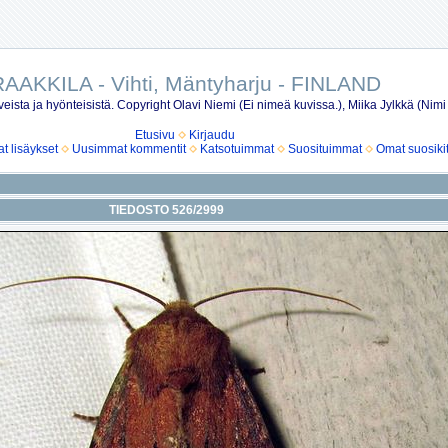
AAKKILA - Vihti, Mäntyharju - FINLAND
eista ja hyönteisistä. Copyright Olavi Niemi (Ei nimeä kuvissa.), Miika Jylkkä (Nimi
Etusivu
Kirjaudu
 lisäykset
Uusimmat kommentit
Katsotuimmat
Suosituimmat
Omat suosiki
TIEDOSTO 526/2999