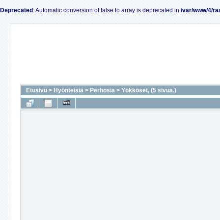
Deprecated
: Automatic conversion of false to array is deprecated in
/var/www/4/ra
Etusivu
>
Hyönteisiä
>
Perhosia
>
Yökköset, (5 sivua.)