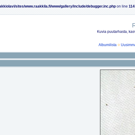
akkiolavi/sites/www.raakkila.fi/www/gallery/include/debugger.inc.php
on line
114
R
Kuvia puutarhasta, kasv
Albumilista
Uusimmat