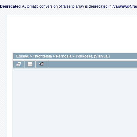
Deprecated
: Automatic conversion of false to array is deprecated in
/var/www/4/ra
Etusivu
>
Hyönteisiä
>
Perhosia
>
Yökköset, (5 sivua.)