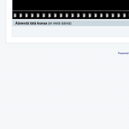
Äänestä tätä kuvaa
(ei vielä ääniä)
Powered