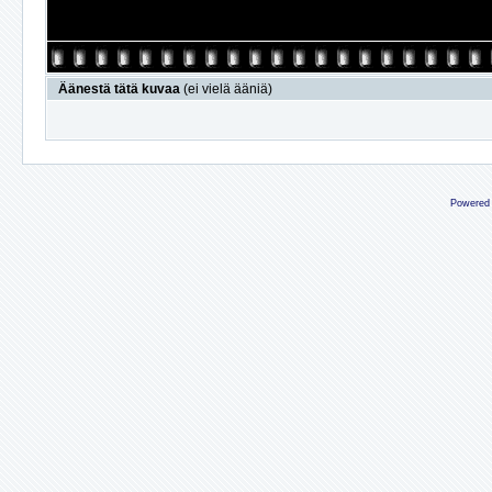
Äänestä tätä kuvaa
(ei vielä ääniä)
Powered