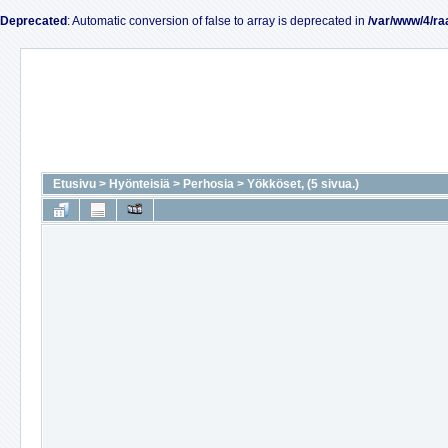
Deprecated
: Automatic conversion of false to array is deprecated in
/var/www/4/ra
Etusivu
>
Hyönteisiä
>
Perhosia
>
Yökköset, (5 sivua.)