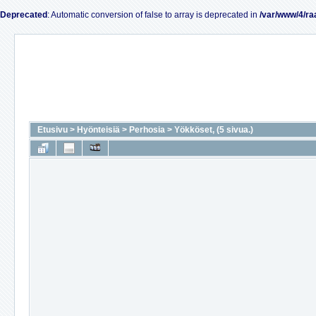
Deprecated
: Automatic conversion of false to array is deprecated in
/var/www/4/ra
Etusivu
>
Hyönteisiä
>
Perhosia
>
Yökköset, (5 sivua.)