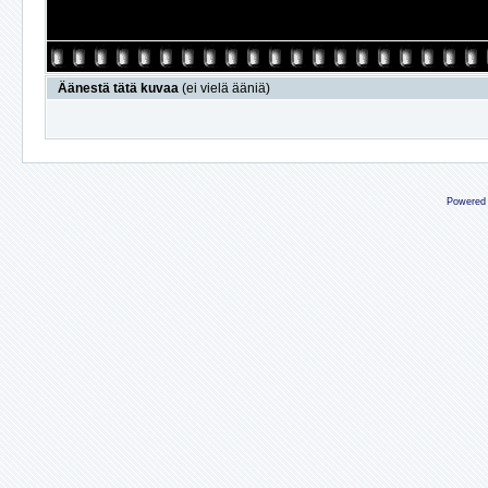
Äänestä tätä kuvaa
(ei vielä ääniä)
Powered