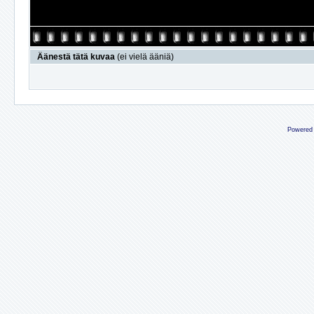
Äänestä tätä kuvaa
(ei vielä ääniä)
Powered