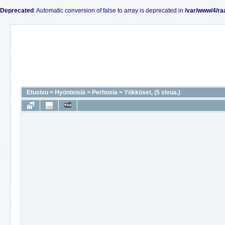
Deprecated
: Automatic conversion of false to array is deprecated in
/var/www/4/ra
Etusivu
>
Hyönteisiä
>
Perhosia
>
Yökköset, (5 sivua.)