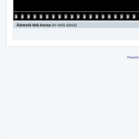
Äänestä tätä kuvaa
(ei vielä ääniä)
Powered