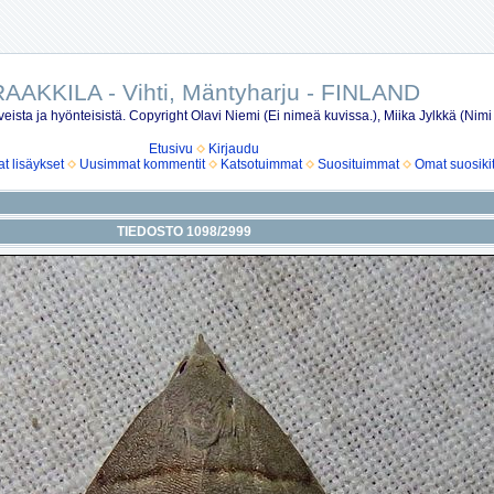
AAKKILA - Vihti, Mäntyharju - FINLAND
eista ja hyönteisistä. Copyright Olavi Niemi (Ei nimeä kuvissa.), Miika Jylkkä (Nimi
Etusivu
Kirjaudu
 lisäykset
Uusimmat kommentit
Katsotuimmat
Suosituimmat
Omat suosiki
TIEDOSTO 1098/2999