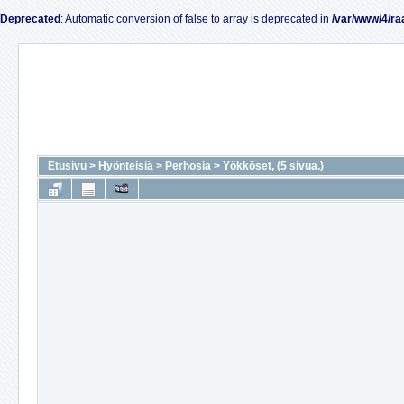
Deprecated
: Automatic conversion of false to array is deprecated in
/var/www/4/ra
Etusivu
>
Hyönteisiä
>
Perhosia
>
Yökköset, (5 sivua.)