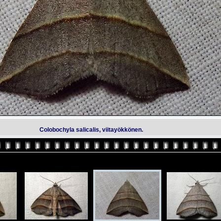
Colobochyla salicalis, viitayökkönen.