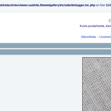
akkiolavi/sites/www.raakkila.fi/www/gallery/include/debugger.inc.php
on line
114
R
Kuvia puutarhasta, kasv
Albumilista
Uusimmat