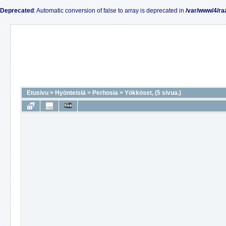
Deprecated
: Automatic conversion of false to array is deprecated in
/var/www/4/ra
Etusivu
>
Hyönteisiä
>
Perhosia
>
Yökköset, (5 sivua.)