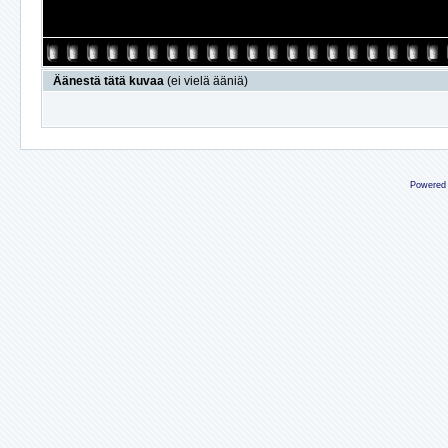
Äänestä tätä kuvaa
(ei vielä ääniä)
Powered