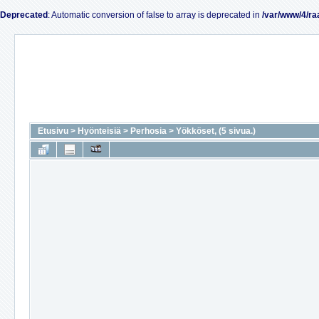
Deprecated
: Automatic conversion of false to array is deprecated in
/var/www/4/ra
Etusivu
>
Hyönteisiä
>
Perhosia
>
Yökköset, (5 sivua.)