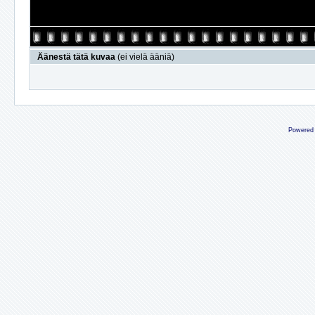
Äänestä tätä kuvaa
(ei vielä ääniä)
Powered