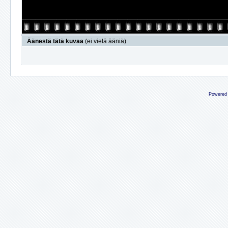
Äänestä tätä kuvaa
(ei vielä ääniä)
Powered