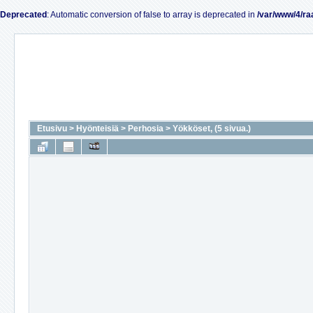
Deprecated
: Automatic conversion of false to array is deprecated in
/var/www/4/ra
Etusivu
>
Hyönteisiä
>
Perhosia
>
Yökköset, (5 sivua.)