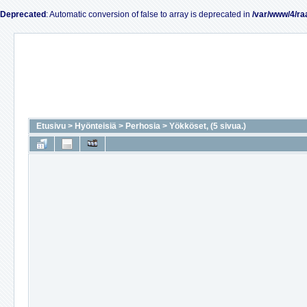
Deprecated
: Automatic conversion of false to array is deprecated in
/var/www/4/ra
Etusivu
>
Hyönteisiä
>
Perhosia
>
Yökköset, (5 sivua.)