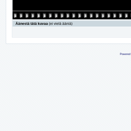
Äänestä tätä kuvaa
(ei vielä ääniä)
Powered