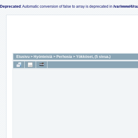
Deprecated
: Automatic conversion of false to array is deprecated in
/var/www/4/ra
Etusivu
>
Hyönteisiä
>
Perhosia
>
Yökköset, (5 sivua.)