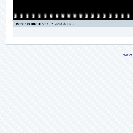
Äänestä tätä kuvaa
(ei vielä ääniä)
Powered