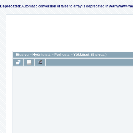
Deprecated
: Automatic conversion of false to array is deprecated in
/var/www/4/ra
Etusivu
>
Hyönteisiä
>
Perhosia
>
Yökköset, (5 sivua.)