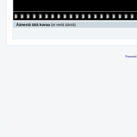
Äänestä tätä kuvaa
(ei vielä ääniä)
Powered