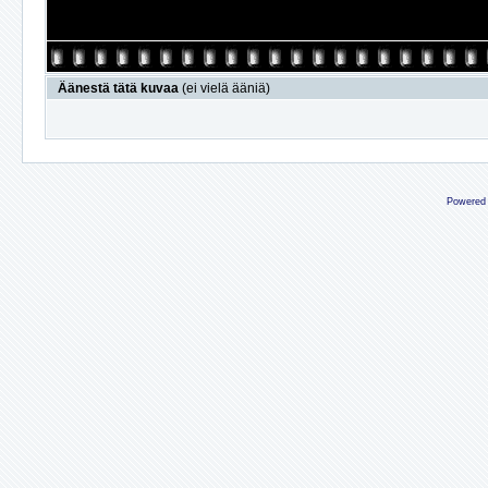
Äänestä tätä kuvaa
(ei vielä ääniä)
Powered