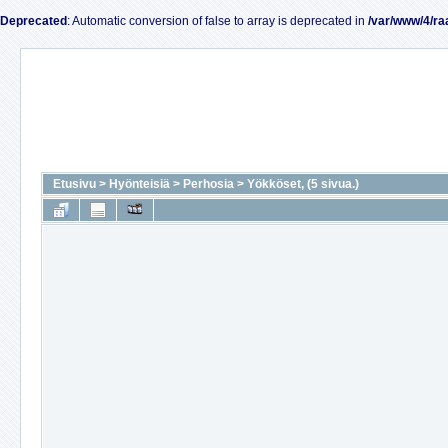
Deprecated
: Automatic conversion of false to array is deprecated in
/var/www/4/ra
Etusivu
>
Hyönteisiä
>
Perhosia
>
Yökköset, (5 sivua.)