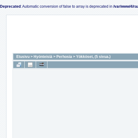
Deprecated
: Automatic conversion of false to array is deprecated in
/var/www/4/ra
Etusivu
>
Hyönteisiä
>
Perhosia
>
Yökköset, (5 sivua.)