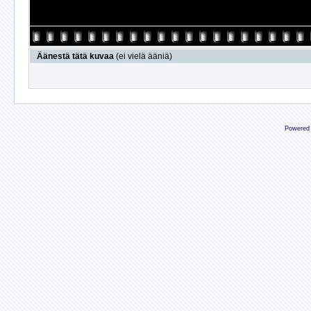
Äänestä tätä kuvaa
(ei vielä ääniä)
Powered