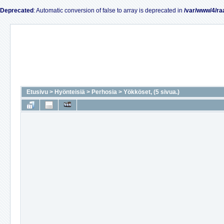
Deprecated
: Automatic conversion of false to array is deprecated in
/var/www/4/ra
Etusivu
>
Hyönteisiä
>
Perhosia
>
Yökköset, (5 sivua.)