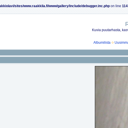
akkiolavi/sites/www.raakkila.fi/www/gallery/include/debugger.inc.php
on line
114
R
Kuvia puutarhasta, kasv
Albumilista
Uusimmat