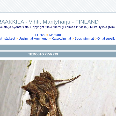
AAKKILA - Vihti, Mäntyharju - FINLAND
eista ja hyönteisistä. Copyright Olavi Niemi (Ei nimeä kuvissa.), Miika Jylkkä (Nimi
Etusivu
Kirjaudu
 lisäykset
Uusimmat kommentit
Katsotuimmat
Suosituimmat
Omat suosiki
TIEDOSTO 755/2999