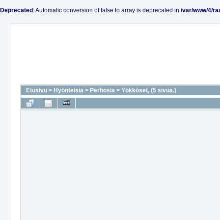
Deprecated
: Automatic conversion of false to array is deprecated in
/var/www/4/ra
Etusivu
>
Hyönteisiä
>
Perhosia
>
Yökköset, (5 sivua.)