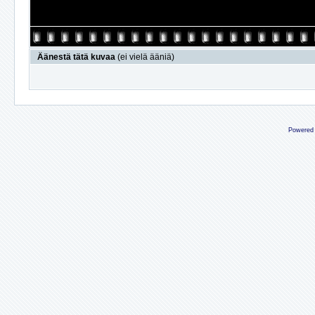
Äänestä tätä kuvaa
(ei vielä ääniä)
Powered