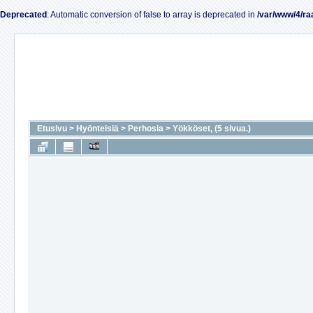
Deprecated
: Automatic conversion of false to array is deprecated in
/var/www/4/ra
Etusivu
>
Hyönteisiä
>
Perhosia
>
Yökköset, (5 sivua.)