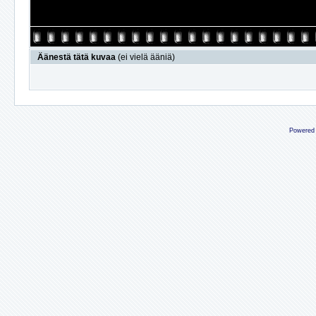
Äänestä tätä kuvaa
(ei vielä ääniä)
Powered