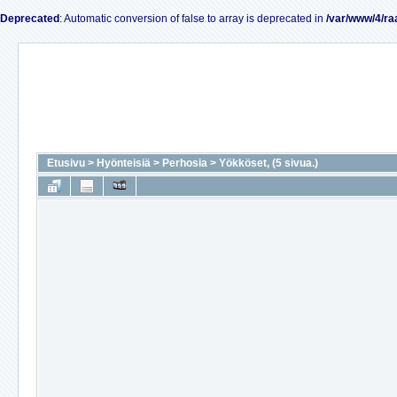
Deprecated
: Automatic conversion of false to array is deprecated in
/var/www/4/ra
Etusivu
>
Hyönteisiä
>
Perhosia
>
Yökköset, (5 sivua.)