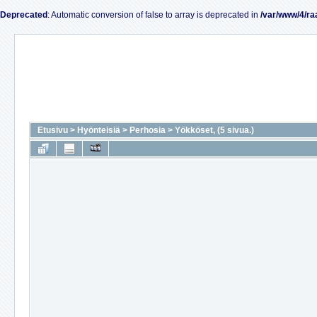
Deprecated
: Automatic conversion of false to array is deprecated in
/var/www/4/ra
Etusivu
>
Hyönteisiä
>
Perhosia
>
Yökköset, (5 sivua.)