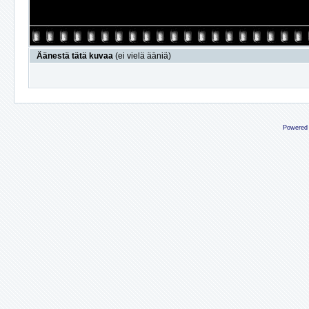
Äänestä tätä kuvaa
(ei vielä ääniä)
Powered