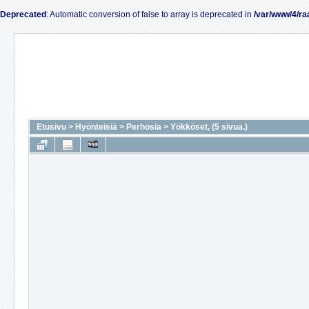
Deprecated
: Automatic conversion of false to array is deprecated in
/var/www/4/ra
Etusivu
>
Hyönteisiä
>
Perhosia
>
Yökköset, (5 sivua.)