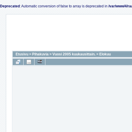
Deprecated
: Automatic conversion of false to array is deprecated in
/var/www/4/ra
Etusivu
>
Pihakuvia
>
Vuosi 2005 kuukausittain.
>
Elokuu