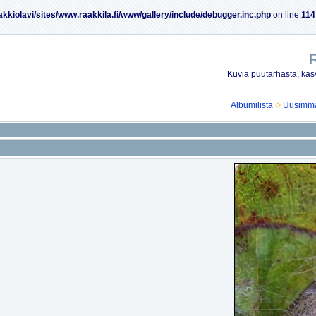
akkiolavi/sites/www.raakkila.fi/www/gallery/include/debugger.inc.php
on line
114
R
Kuvia puutarhasta, kasv
Albumilista
Uusimmat