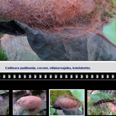
Calliteara pudibunda, cocoon, villakarvajalka, kotelokehto.