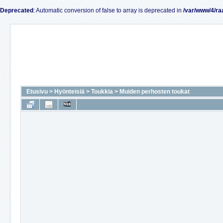
Deprecated
: Automatic conversion of false to array is deprecated in
/var/www/4/ra
Etusivu
>
Hyönteisiä
>
Toukkia
>
Muiden perhosten toukat