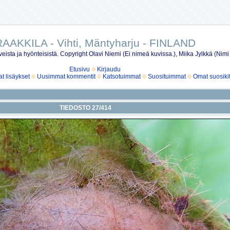
AAKKILA - Vihti, Mäntyharju - FINLAND
eista ja hyönteisistä. Copyright Olavi Niemi (Ei nimeä kuvissa.), Miika Jylkkä (Nimi
Etusivu
Kirjaudu
 lisäykset
Uusimmat kommentit
Katsotuimmat
Suosituimmat
Omat suosiki
TIEDOSTO 27/414