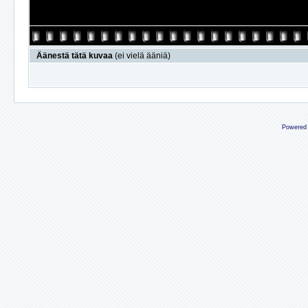
Äänestä tätä kuvaa
(ei vielä ääniä)
Powered