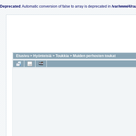
Deprecated
: Automatic conversion of false to array is deprecated in
/var/www/4/ra
Etusivu
>
Hyönteisiä
>
Toukkia
>
Muiden perhosten toukat