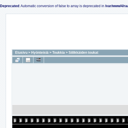
Deprecated
: Automatic conversion of false to array is deprecated in
/var/www/4/ra
Etusivu
>
Hyönteisiä
>
Toukkia
>
Siilikkäiden toukat