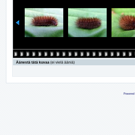
Äänestä tätä kuvaa
(ei vielä ääniä)
Powered