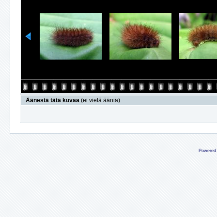
Äänestä tätä kuvaa
(ei vielä ääniä)
Powered