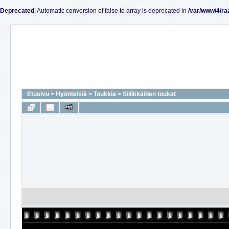
Deprecated
: Automatic conversion of false to array is deprecated in
/var/www/4/ra
Etusivu
>
Hyönteisiä
>
Toukkia
>
Siilikkäiden toukat