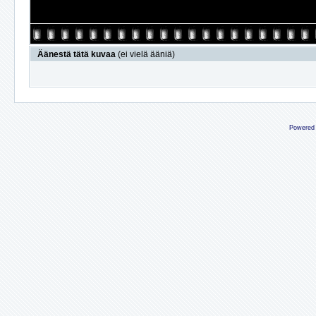
Äänestä tätä kuvaa
(ei vielä ääniä)
Powered