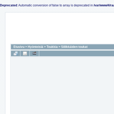
Deprecated
: Automatic conversion of false to array is deprecated in
/var/www/4/ra
Etusivu
>
Hyönteisiä
>
Toukkia
>
Siilikkäiden toukat