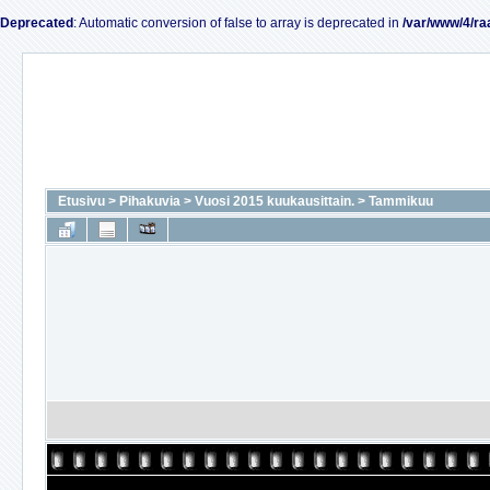
Deprecated
: Automatic conversion of false to array is deprecated in
/var/www/4/ra
Etusivu
>
Pihakuvia
>
Vuosi 2015 kuukausittain.
>
Tammikuu