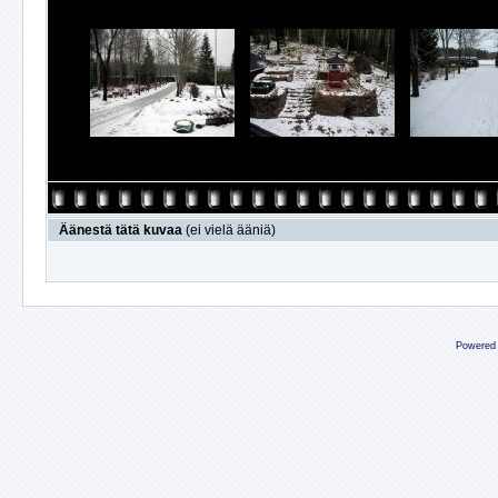
Äänestä tätä kuvaa
(ei vielä ääniä)
Powered