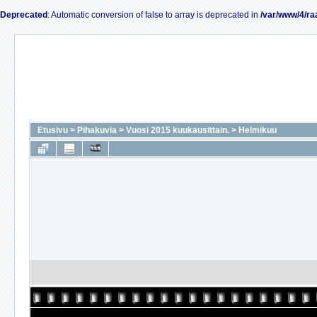
Deprecated
: Automatic conversion of false to array is deprecated in
/var/www/4/ra
Etusivu
>
Pihakuvia
>
Vuosi 2015 kuukausittain.
>
Helmikuu