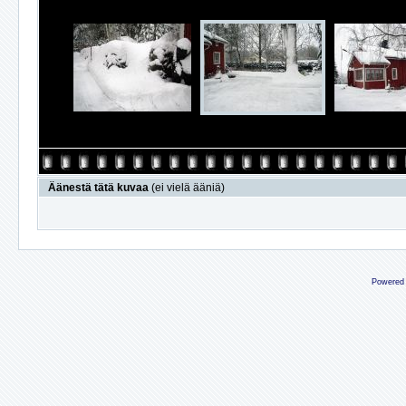
Äänestä tätä kuvaa
(ei vielä ääniä)
Powered