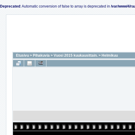
Deprecated
: Automatic conversion of false to array is deprecated in
/var/www/4/ra
Etusivu
>
Pihakuvia
>
Vuosi 2015 kuukausittain.
>
Helmikuu