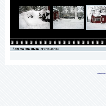
Äänestä tätä kuvaa
(ei vielä ääniä)
Powered