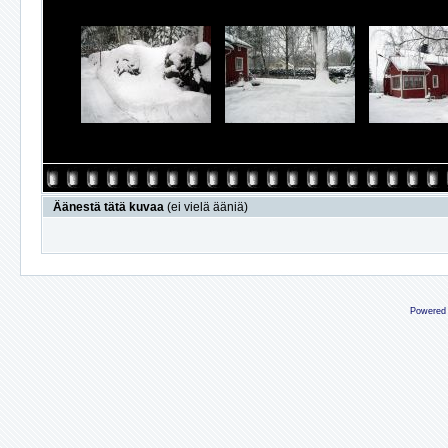
Äänestä tätä kuvaa
(ei vielä ääniä)
Powered