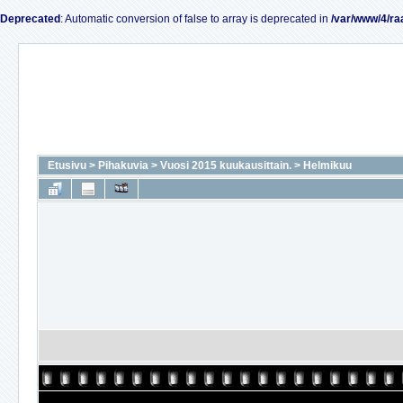
Deprecated
: Automatic conversion of false to array is deprecated in
/var/www/4/ra
Etusivu
>
Pihakuvia
>
Vuosi 2015 kuukausittain.
>
Helmikuu