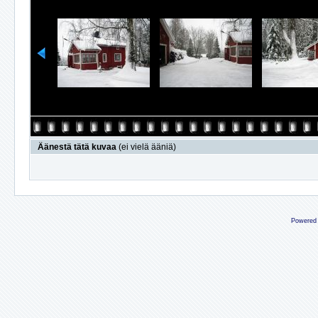
Äänestä tätä kuvaa
(ei vielä ääniä)
Powered