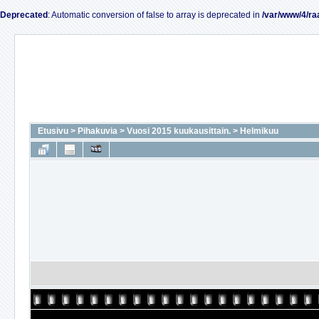
Deprecated
: Automatic conversion of false to array is deprecated in
/var/www/4/ra
Etusivu
>
Pihakuvia
>
Vuosi 2015 kuukausittain.
>
Helmikuu