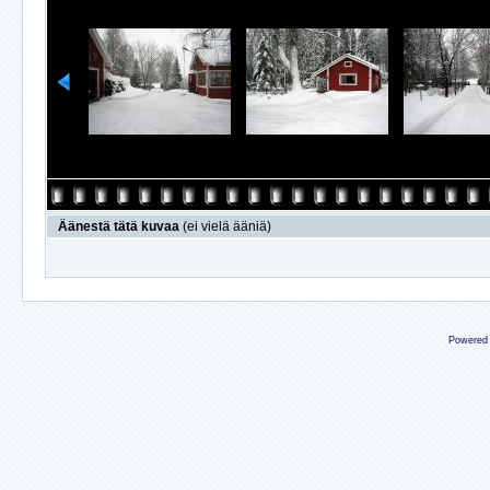
Äänestä tätä kuvaa
(ei vielä ääniä)
Powered