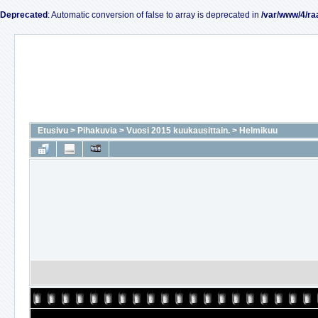
Deprecated
: Automatic conversion of false to array is deprecated in
/var/www/4/ra
Etusivu
>
Pihakuvia
>
Vuosi 2015 kuukausittain.
>
Helmikuu