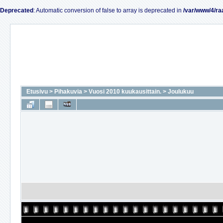
Deprecated
: Automatic conversion of false to array is deprecated in
/var/www/4/ra
Etusivu
>
Pihakuvia
>
Vuosi 2010 kuukausittain.
>
Joulukuu