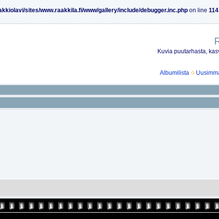
akkiolavi/sites/www.raakkila.fi/www/gallery/include/debugger.inc.php
on line
114
R
Kuvia puutarhasta, kasv
Albumilista
Uusimmat