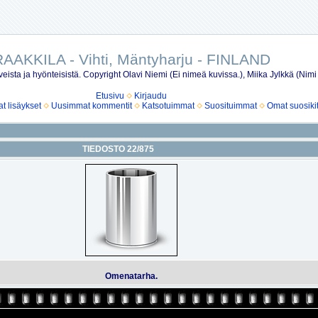
AAKKILA - Vihti, Mäntyharju - FINLAND
eista ja hyönteisistä. Copyright Olavi Niemi (Ei nimeä kuvissa.), Miika Jylkkä (Nimi
Etusivu
Kirjaudu
 lisäykset
Uusimmat kommentit
Katsotuimmat
Suosituimmat
Omat suosiki
TIEDOSTO 22/875
Omenatarha.