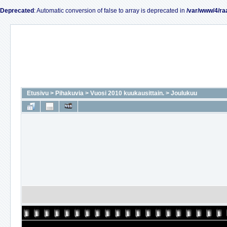
Deprecated
: Automatic conversion of false to array is deprecated in
/var/www/4/ra
Etusivu
>
Pihakuvia
>
Vuosi 2010 kuukausittain.
>
Joulukuu