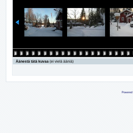
Äänestä tätä kuvaa
(ei vielä ääniä)
Powered