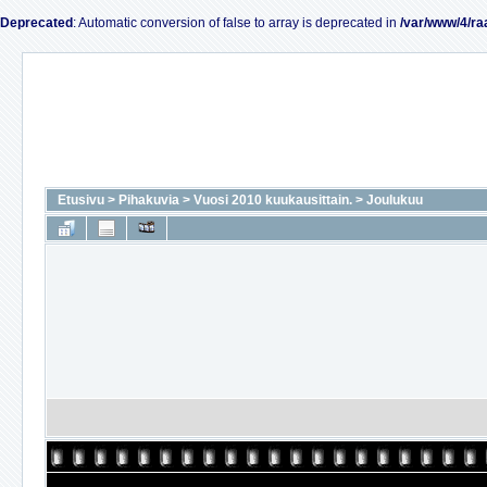
Deprecated
: Automatic conversion of false to array is deprecated in
/var/www/4/ra
Etusivu
>
Pihakuvia
>
Vuosi 2010 kuukausittain.
>
Joulukuu