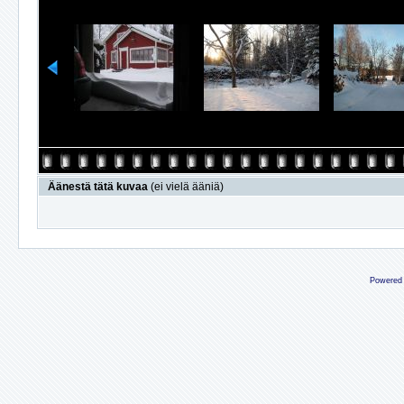
Äänestä tätä kuvaa
(ei vielä ääniä)
Powered