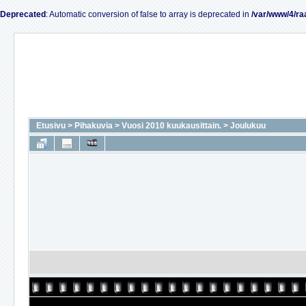
Deprecated
: Automatic conversion of false to array is deprecated in
/var/www/4/ra
Etusivu
>
Pihakuvia
>
Vuosi 2010 kuukausittain.
>
Joulukuu