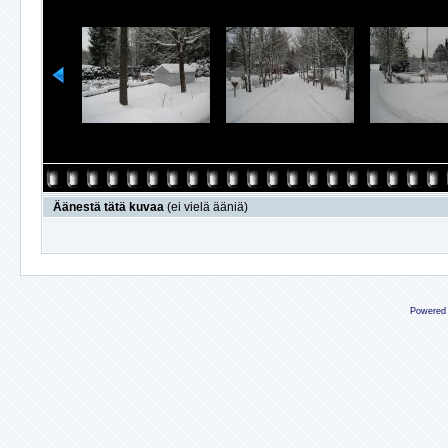
Äänestä tätä kuvaa
(ei vielä ääniä)
Powered