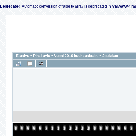
Deprecated
: Automatic conversion of false to array is deprecated in
/var/www/4/ra
Etusivu
>
Pihakuvia
>
Vuosi 2010 kuukausittain.
>
Joulukuu