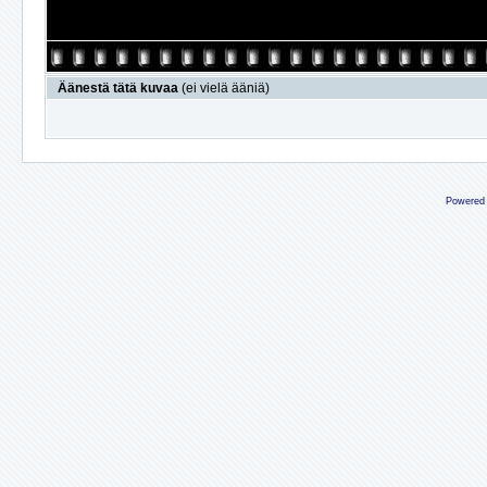
Äänestä tätä kuvaa
(ei vielä ääniä)
Powered