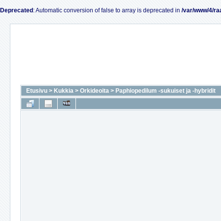
Deprecated
: Automatic conversion of false to array is deprecated in
/var/www/4/ra
Etusivu
>
Kukkia
>
Orkideoita
>
Paphiopedilum -sukuiset ja -hybridit